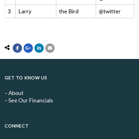
3
Larry
the Bird
@twitter
GET TO KNOW US
–
About
–
See Our Financials
CONNECT